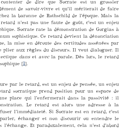
 contenter de dire que Socrate est un grossier
ément de savoir-vivre et qu’il mériterait de faire
hez la baronne de Rothschild de l’époque. Mais la
 retard n’est pas une faute de goût, c’est un enjeu
ophique. Socrate rate la démonstration de Gorgias à
rnum sophistique. Ce retard devient la dénonciation
e, la mise en déroute des certitudes assénées par
 plier aux règles du discours. Il veut dialoguer. Il
lectique
dans
et
avec
la parole. Dès lors, le retard
osophique
[
1
]
.
ture par le retard, est un enjeu de pensée, un enjeu
retard socratique prend position pour un espace de
ne place qui l’enfermerait dans la passivité : il
nstration. Le retard est alors une adresse à la
fuser l’immédiateté. Si Socrate est en retard, c’est
 parler, échanger et non discourir ou entendre le
ns l’échange. Et paradoxalement, cela n’est d’abord