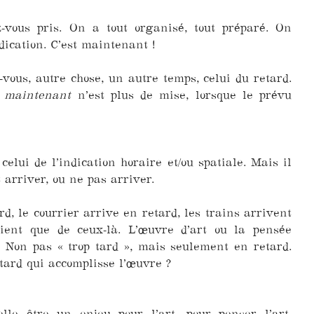
-vous pris. On a tout organisé, tout préparé. On
dication. C’est maintenant !
vous, autre chose, un autre temps, celui du retard.
e
maintenant
n’est plus de mise, lorsque le prévu
celui de l’indication horaire et/ou spatiale. Mais il
t arriver, ou ne pas arriver.
d, le courrier arrive en retard, les trains arrivent
ent que de ceux-là. L’œuvre d’art ou la pensée
? Non pas « trop tard », mais seulement en retard.
tard qui accomplisse l’œuvre ?
elle être un enjeu pour l’art, pour penser l’art,