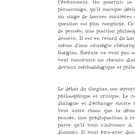
l’événement. On pourrait se
personnage, qu’il manque décid
un stage de bonnes manières c
question est plus complexe. Ce
de pensée, une position philos
dessein. Il est en retard du ba
même d’une stratégie rhétoriqu
Gorgias. Socrate ne veut pas se
veut construire un chemin dia
devient méthodologique et phil
Le début du
Gorgias
, son ouver
philosophique et critique. Le 
dialogue et d’échange contre u
veut autre chose que la démo
pensée, une prédisposition à re
parce qu’il veut
s’adresser à
,
discours. Il veut être-avec da