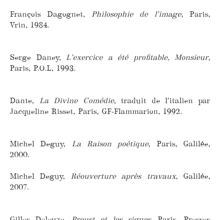
François Dagognet,
Philosophie de l’image
, Paris,
Vrin, 1984.
Serge Daney,
L’exercice a été profitable, Monsieur
,
Paris, P.O.L, 1993.
Dante,
La Divine Comédie
, traduit de l’italien par
Jacqueline Risset, Paris, GF-Flammarion, 1992.
Michel Deguy,
La Raison poétique
, Paris, Galilée,
2000.
Michel Deguy,
Réouverture après travaux
, Galilée,
2007.
Gilles Deleuze,
Proust et les signes
, Paris, Presses