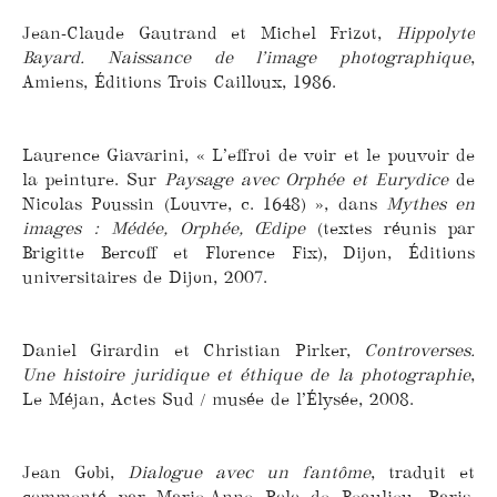
Jean-Claude Gautrand et Michel Frizot,
Hippolyte
Bayard. Naissance de l’image photographique
,
Amiens, Éditions Trois Cailloux, 1986.
Laurence Giavarini, « L’effroi de voir et le pouvoir de
la peinture. Sur
Paysage avec Orphée et Eurydice
de
Nicolas Poussin (Louvre, c. 1648) », dans
Mythes en
images : Médée, Orphée, Œdipe
(textes réunis par
Brigitte Bercoff et Florence Fix), Dijon, Éditions
universitaires de Dijon, 2007.
Daniel Girardin et Christian Pirker,
Controverses.
Une histoire juridique et éthique de la photographie
,
Le Méjan, Actes Sud / musée de l’Élysée, 2008.
Jean Gobi,
Dialogue avec un fantôme
, traduit et
commenté par Marie-Anne Polo de Beaulieu, Paris,