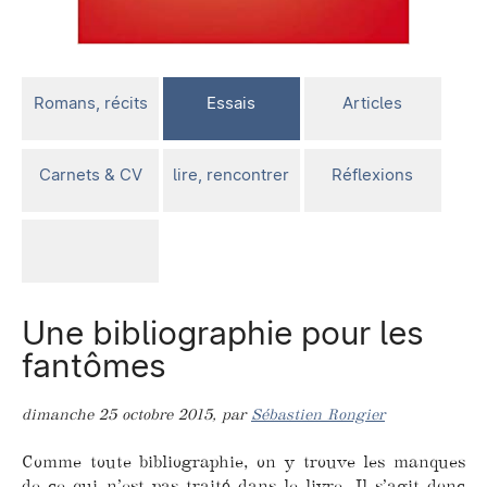
Romans, récits
Essais
Articles
Carnets & CV
lire, rencontrer
Réflexions
Une bibliographie pour les
fantômes
dimanche 25 octobre 2015
,
par
Sébastien Rongier
Comme toute bibliographie, on y trouve les manques
de ce qui n’est pas traité dans le livre. Il s’agit donc