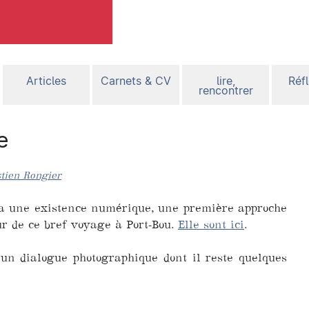
Articles
Carnets & CV
lire,
Réf
rencontrer
e
tien Rongier
y a une existence numérique, une première approche
our de ce bref voyage à Port-Bou.
Elle sont ici
.
un dialogue photographique dont il reste quelques