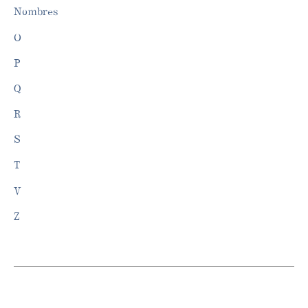
Nombres
O
P
Q
R
S
T
V
Z