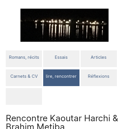
Romans, récits
Essais
Articles
Carnets & CV
lire, rencontrer
Réflexions
Rencontre Kaoutar Harchi &
Brahim Metiba