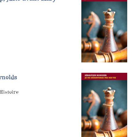
ynolds
Histoire