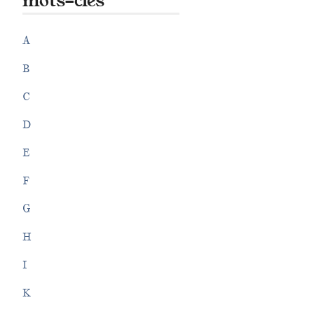
mots-clés
A
B
C
D
E
F
G
H
I
K