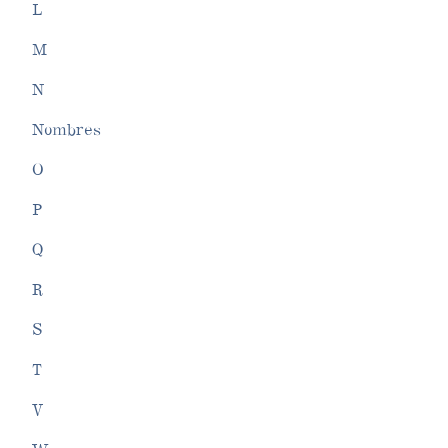
L
M
N
Nombres
O
P
Q
R
S
T
V