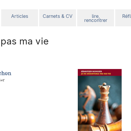
Articles
Carnets & CV
lire,
Réf
rencontrer
 pas ma vie
chon
ier