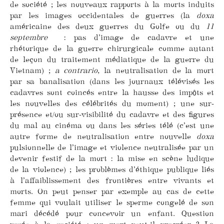
de société ; les nouveaux rapports à la morts induits
par les images occidentales de guerres (la
doxa
américaine des deux guerres du Golfe ou du
11
septembre
: pas d’image de cadavre et une
rhétorique de la guerre chirurgicale comme autant
de leçon du traitement médiatique de la guerre du
Vietnam) ;
a contrario
, la neutralisation de la mort
par sa banalisation (dans les journaux télévisés les
cadavres sont coincés entre la hausse des impôts et
les nouvelles des célébrités du moment) ; une sur-
présence et/ou sur-visibilité du cadavre et des figures
du mal au cinéma ou dans les séries télé (c’est une
autre forme de neutralisation entre nouvelle
doxa
pulsionnelle de l’image et violence neutralisée par un
devenir festif de la mort : la mise en scène ludique
de la violence) ; les problèmes d’éthique publique liés
à l’affaiblissement des frontières entre vivants et
morts. On peut penser par exemple au cas de cette
femme qui voulait utiliser le sperme congelé de son
mari décédé pour concevoir un enfant. Question