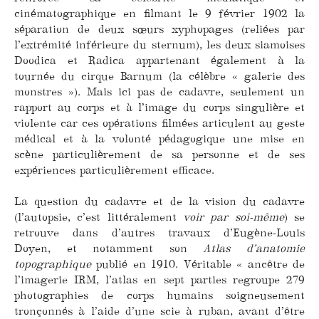
cinématographique en filmant le 9 février 1902 la
séparation de deux sœurs xyphopages (reliées par
l’extrémité inférieure du sternum), les deux siamoises
Doodica et Radica appartenant également à la
tournée du cirque Barnum (la célèbre « galerie des
monstres »). Mais ici pas de cadavre, seulement un
rapport au corps et à l’image du corps singulière et
violente car ces opérations filmées articulent au geste
médical et à la volonté pédagogique une mise en
scène particulièrement de sa personne et de ses
expériences particulièrement efficace.
La question du cadavre et de la vision du cadavre
(l’autopsie, c’est littéralement
voir par soi-même
) se
retrouve dans d’autres travaux d’Eugène-Louis
Doyen, et notamment son
Atlas d’anatomie
topographique
publié en 1910. Véritable « ancêtre de
l’imagerie IRM, l’atlas en sept parties regroupe 279
photographies de corps humains soigneusement
tronçonnés à l’aide d’une scie à ruban, avant d’être