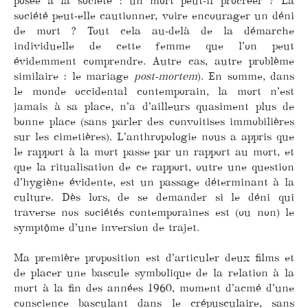
posée à la société : un mort peut-il procréer ? La
société peut-elle cautionner, voire encourager un déni
de mort ? Tout cela au-delà de la démarche
individuelle de cette femme que l’on peut
évidemment comprendre. Autre cas, autre problème
similaire : le mariage
post-mortem
). En somme, dans
le monde occidental contemporain, la mort n’est
jamais à sa place, n’a d’ailleurs quasiment plus de
bonne place (sans parler des convoitises immobilières
sur les cimetières). L’anthropologie nous a appris que
le rapport à la mort passe par un rapport au mort, et
que la ritualisation de ce rapport, outre une question
d’hygiène évidente, est un passage déterminant à la
culture. Dès lors, de se demander si le déni qui
traverse nos sociétés contemporaines est (ou non) le
symptôme d’une inversion de trajet.
Ma première proposition est d’articuler deux films et
de placer une bascule symbolique de la relation à la
mort à la fin des années 1960, moment d’acmé d’une
conscience basculant dans le crépusculaire, sans