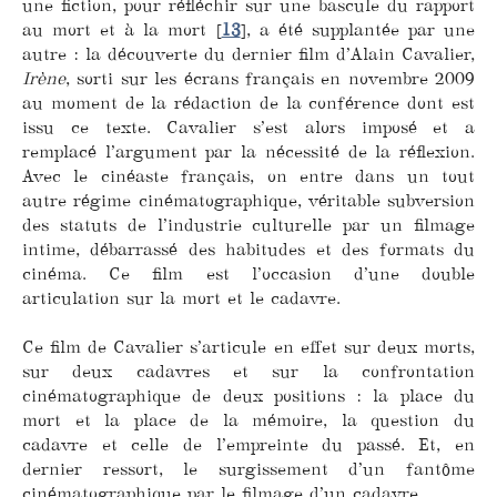
une fiction, pour réfléchir sur une bascule du rapport
au mort et à la mort
[
13
]
, a été supplantée par une
autre : la découverte du dernier film d’Alain Cavalier,
Irène
, sorti sur les écrans français en novembre 2009
au moment de la rédaction de la conférence dont est
issu ce texte. Cavalier s’est alors imposé et a
remplacé l’argument par la nécessité de la réflexion.
Avec le cinéaste français, on entre dans un tout
autre régime cinématographique, véritable subversion
des statuts de l’industrie culturelle par un filmage
intime, débarrassé des habitudes et des formats du
cinéma. Ce film est l’occasion d’une double
articulation sur la mort et le cadavre.
Ce film de Cavalier s’articule en effet sur deux morts,
sur deux cadavres et sur la confrontation
cinématographique de deux positions : la place du
mort et la place de la mémoire, la question du
cadavre et celle de l’empreinte du passé. Et, en
dernier ressort, le surgissement d’un fantôme
cinématographique par le filmage d’un cadavre.