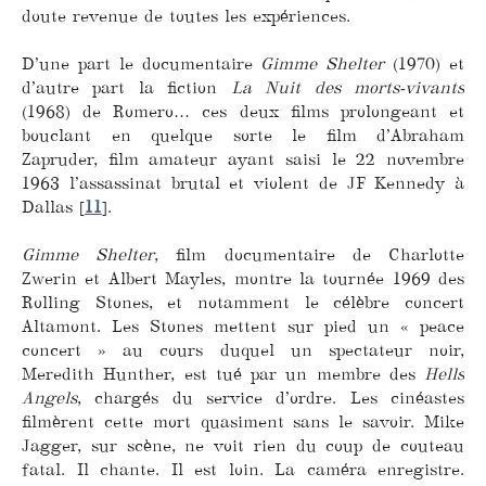
doute revenue de toutes les expériences.
D’une part le documentaire
Gimme Shelter
(1970) et
d’autre part la fiction
La Nuit des morts-vivants
(1968) de Romero… ces deux films prolongeant et
bouclant en quelque sorte le film d’Abraham
Zapruder, film amateur ayant saisi le 22 novembre
1963 l’assassinat brutal et violent de JF Kennedy à
Dallas
[
11
]
.
Gimme Shelter
, film documentaire de Charlotte
Zwerin et Albert Mayles, montre la tournée 1969 des
Rolling Stones, et notamment le célèbre concert
Altamont. Les Stones mettent sur pied un « peace
concert » au cours duquel un spectateur noir,
Meredith Hunther, est tué par un membre des
Hells
Angels
, chargés du service d’ordre. Les cinéastes
filmèrent cette mort quasiment sans le savoir. Mike
Jagger, sur scène, ne voit rien du coup de couteau
fatal. Il chante. Il est loin. La caméra enregistre.