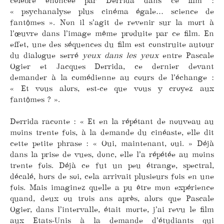
célèbre énoncée par Derrida dans ce film :
« psychanalyse plus cinéma égale… science de
fantômes ». Non il s’agit de revenir sur la mort à
l’œuvre dans l’image même produite par ce film. En
effet, une des séquences du film est construite autour
du dialogue serré
yeux dans les yeux
entre Pascale
Ogier et Jacques Derrida, ce dernier devant
demander à la comédienne au cours de l’échange :
« Et vous alors, est-ce que vous y croyez aux
fantômes ? ».
Derrida raconte : « Et en la répétant de nouveau au
moins trente fois, à la demande du cinéaste, elle dit
cette petite phrase : « Oui, maintenant, oui. » Déjà
dans la prise de vues, donc, elle l’a répétée au moins
trente fois. Déjà ce fut un peu étrange, spectral,
décalé, hors de soi, cela arrivait plusieurs fois en une
fois. Mais imaginez quelle a pu être mon expérience
quand, deux ou trois ans après, alors que Pascale
Ogier, dans l’intervalle, était morte, j’ai revu le film
aux Etats-Unis à la demande d’étudiants qui