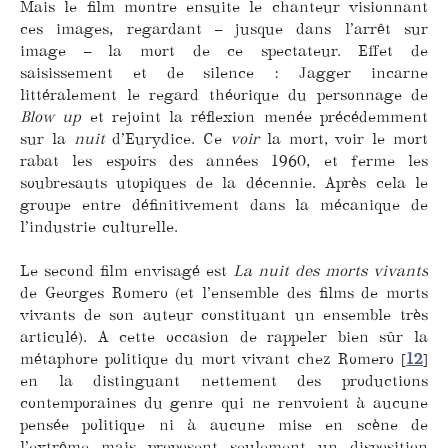
Mais le film montre ensuite le chanteur visionnant
ces images, regardant – jusque dans l’arrêt sur
image – la mort de ce spectateur. Effet de
saisissement et de silence : Jagger incarne
littéralement le regard théorique du personnage de
Blow up
et rejoint la réflexion menée précédemment
sur la
nuit
d’Eurydice. Ce
voir
la mort, voir le mort
rabat les espoirs des années 1960, et ferme les
soubresauts utopiques de la décennie. Après cela le
groupe entre définitivement dans la mécanique de
l’industrie culturelle.
Le second film envisagé est
La nuit des morts vivants
de Georges Romero (et l’ensemble des films de morts
vivants de son auteur constituant un ensemble très
articulé). A cette occasion de rappeler bien sûr la
métaphore politique du mort vivant chez Romero
[
12
]
en la distinguant nettement des productions
contemporaines du genre qui ne renvoient à aucune
pensée politique ni à aucune mise en scène de
l’extrême mais proposent seulement un disposition