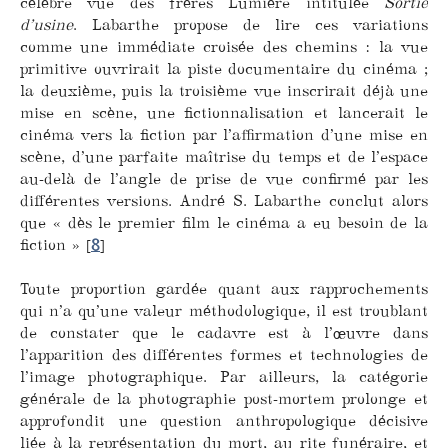
célèbre vue des frères Lumière intitulée
Sortie
d’usine
. Labarthe propose de lire ces variations
comme une immédiate croisée des chemins : la vue
primitive ouvrirait la piste documentaire du cinéma ;
la deuxième, puis la troisième vue inscrirait déjà une
mise en scène, une fictionnalisation et lancerait le
cinéma vers la fiction par l’affirmation d’une mise en
scène, d’une parfaite maîtrise du temps et de l’espace
au-delà de l’angle de prise de vue confirmé par les
différentes versions. André S. Labarthe conclut alors
que « dès le premier film le cinéma a eu besoin de la
fiction »
[
8
]
Toute proportion gardée quant aux rapprochements
qui n’a qu’une valeur méthodologique, il est troublant
de constater que le cadavre est à l’œuvre dans
l’apparition des différentes formes et technologies de
l’image photographique. Par ailleurs, la catégorie
générale de la photographie post-mortem prolonge et
approfondit une question anthropologique décisive
liée à la représentation du mort, au rite funéraire, et