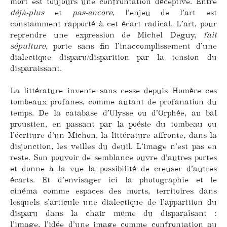
mort est toujours une confrontation déceptive. Entre
déjà-plus
et
pas-encore
, l’enjeu de l’art est
constamment rapporté à cet écart radical. L’art, pour
reprendre une expression de Michel Deguy,
fait
sépulture
, porte sans fin l’inaccomplissement d’une
dialectique disparu/disparition par la tension du
disparaissant.
La littérature invente sans cesse depuis Homère ces
tombeaux profanes, comme autant de profanation du
temps. De la catabase d’Ulysse ou d’Orphée, au bal
proustien, en passant par la poésie du tombeau ou
l’écriture d’un Michon, la littérature affronte, dans la
disjonction, les veilles du deuil. L’image n’est pas en
reste. Son pouvoir de semblance ouvre d’autres portes
et donne à la vue la possibilité de creuser d’autres
écarts. Et d’envisager ici la photographie et le
cinéma comme espaces des morts, territoires dans
lesquels s’articule une dialectique de l’apparition du
disparu dans la chair même du disparaîsant :
l’image, l’idée d’une image comme confrontation au