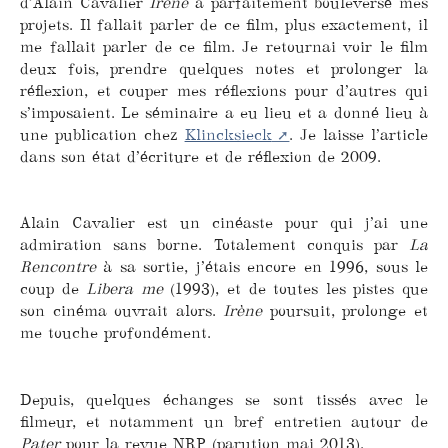
d’Alain Cavalier
Irène
a parfaitement bouleversé mes
projets. Il fallait parler de ce film, plus exactement, il
me fallait parler de ce film. Je retournai voir le film
deux fois, prendre quelques notes et prolonger la
réflexion, et couper mes réflexions pour d’autres qui
s’imposaient. Le séminaire a eu lieu et a donné lieu à
une publication chez
Klincksieck
. Je laisse l’article
dans son état d’écriture et de réflexion de 2009.
Alain Cavalier est un cinéaste pour qui j’ai une
admiration sans borne. Totalement conquis par
La
Rencontre
à sa sortie, j’étais encore en 1996, sous le
coup de
Libera me
(1993), et de toutes les pistes que
son cinéma ouvrait alors.
Irène
poursuit, prolonge et
me touche profondément.
Depuis, quelques échanges se sont tissés avec le
filmeur, et notamment un bref entretien autour de
Pater
pour la revue NRP (parution mai 2013).