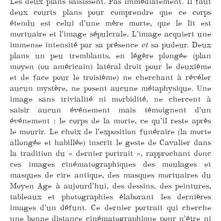
Les deux plans saisissent. Pas immédiatement. Il faut
deux courts plans pour comprendre que ce corps
étendu est celui d’une mère morte, que le lit est
mortuaire et l’image sépulcrale. L’image acquiert une
immense intensité par sa présence
et
sa pudeur. Deux
plans un peu tremblants, en légère plongée (plan
moyen (ou américain) latéral droit pour le deuxième
et de face pour le troisième) ne cherchant à révéler
aucun mystère, ne posent aucune métaphysique. Une
image sans trivialité ni morbidité, ne chercent à
saisir aucun événement mais témoignent d’un
événement : le corps de la morte, ce qu’il reste après
le mourir. Le choix de l’exposition funéraire (la morte
allongée et habillée) inscrit le geste de Cavalier dans
la tradition du « dernier portrait », rapprochant donc
ces images cinématographiques des moulages et
masques de cire antique, des masques mortuaires du
Moyen Age à aujourd’hui, des dessins, des peintures,
tableaux et photographies élaborant les dernières
images d’un défunt. Ce dernier portrait qui cherche
une bonne distance cinématographique pour n’être ni