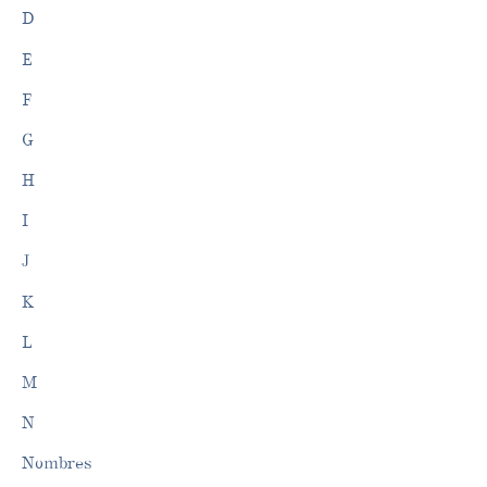
D
E
F
G
H
I
J
K
L
M
N
Nombres