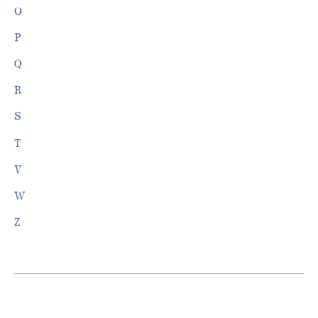
O
P
Q
R
S
T
V
W
Z