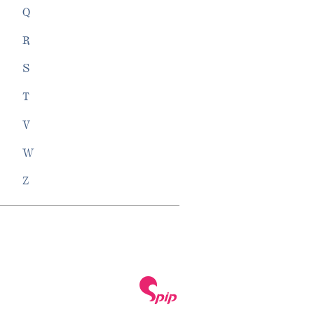
Q
R
S
T
V
W
Z