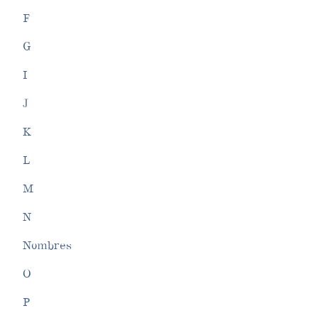
F
G
I
J
K
L
M
N
Nombres
O
P