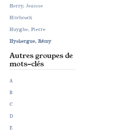
Herry, Jeanne
Hitchcock
Huyghe, Pierre
Hysbergue, Rémy
Autres groupes de
mots-clés
A
B
C
D
E