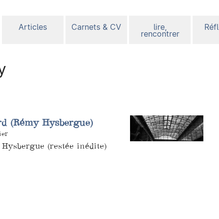
Articles
Carnets & CV
lire,
Réf
rencontrer
y
d (Rémy Hysbergue)
ier
 Hysbergue (restée inédite)